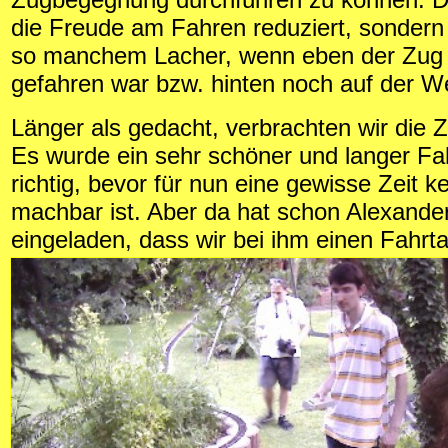
die Freude am Fahren reduziert, sondern 
so manchem Lacher, wenn eben der Zug 
gefahren war bzw. hinten noch auf der W
Länger als gedacht, verbrachten wir die Ze
Es wurde ein sehr schöner und langer Fa
richtig, bevor für nun eine gewisse Zeit k
machbar ist. Aber da hat schon Alexander
eingeladen, dass wir bei ihm einen Fahrt