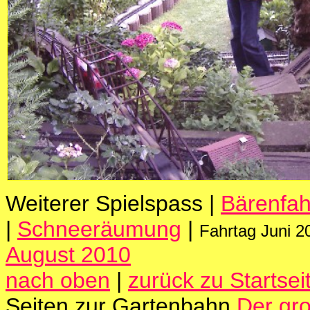
Weiterer Spielspass |
Bärenfah
|
Schneeräumung
|
Fahrtag Juni 2
August 2010
nach oben
|
zurück zu Startsei
Seiten zur Gartenbahn
Der gr