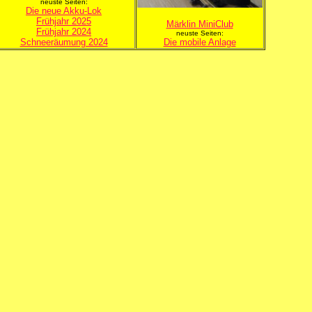
neuste Seiten:
Die neue Akku-Lok
Frühjahr 2025
Märklin MiniClub
Frühjahr 2024
neuste Seiten:
Schneeräumung 2024
Die mobile Anlage