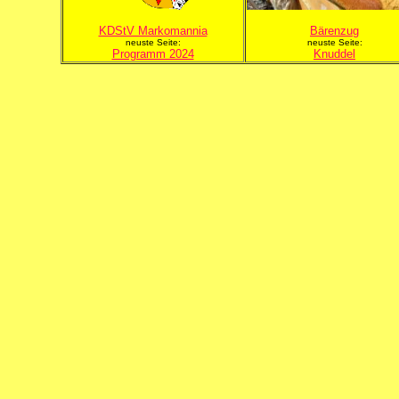
KDStV Markomannia
Bärenzug
neuste Seite:
neuste Seite:
Programm 2024
Knuddel