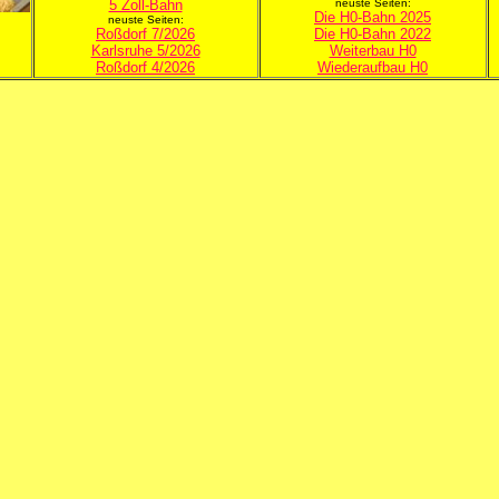
5 Zoll-Bahn
neuste Seiten:
Die H0-Bahn 2025
neuste Seiten:
Roßdorf 7/2026
Die H0-Bahn 2022
Karlsruhe 5/2026
Weiterbau H0
Roßdorf 4/2026
Wiederaufbau H0