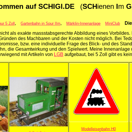
lkommen auf SCHIGI.DE
(
SCH
ienen
I
m
G
,
,
Die
ur 5 Zoll
Gartenbahn in Spur IIm
Märklin-Innenanlage
MiniClub
cht als exakte massstabsgerechte Abbildung eines Vorbildes. 
us Gründen des Machbaren und der Kosten nicht möglich. Bei T
ompromisse, bzw. eine individuelle Frage des Blick- und des Sta
ahn, die Gesamtwirkung und den Spielwert. Meine Innenanlage 
erwiegend mit Artikeln von
LGB
aufgebaut, bei 5 Zoll gibt es ke
Modelleisenbahn H0