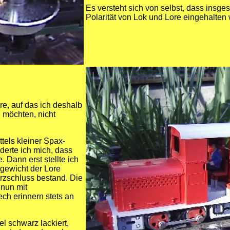
Es versteht sich von selbst, dass insg
Polarität von Lok und Lore eingehalten 
re, auf das ich deshalb
n möchten, nicht
tels kleiner Spax-
derte ich mich, dass
 Dann erst stellte ich
tgewicht der Lore
rzschluss bestand. Die
 nun mit
ch erinnern stets an
l schwarz lackiert,