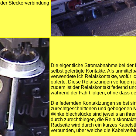
nder Steckerverbindung
Die eigentliche Stromabnahme bei der L
selbst gefertigte Kontakte. Als unmitte
verwendete ich Relaiskontakte, wofür i
opferte. Diese Relaiszungen verfügen 
zudem ist der Relaiskontakt federnd u
während der Fahrt folgen, ohne dass de
Die federnden Kontaktzungen selbst si
zurechtgeschnittenen und gebogenen M
Winkelblechstücke sind jeweils an ihr
durch zurechtbiegen, die Relaiskontakte 
Radseite wird durch ein kurzes Kabels
verbunden, über welche die Kabelverbin