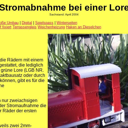
Stromabnahme bei einer Lor
Sachstand: April 2004
roße Umbau
|
Digital
|
Spielspass
|
Winterseiten
 fixiert
Terrassengleis
Weichenheizung
Haken an Dieselchen
die Rädern mit einem
tattet, die lediglich
 grüne Lore (LGB NR.
aktbausatz oder durch
nnen, gibt es für die
ne
m nur zweiachsigen
 der Stromaufnahme die
r Räder der ersten
weils zwei 2mm-