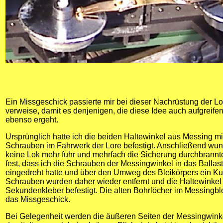
Ein Missgeschick passierte mir bei dieser Nachrüstung der Lo
verweise, damit es denjenigen, die diese Idee auch aufgreife
ebenso ergeht.
Ursprünglich hatte ich die beiden Haltewinkel aus Messing mit
Schrauben im Fahrwerk der Lore befestigt. Anschließend wun
keine Lok mehr fuhr und mehrfach die Sicherung durchbrannte.
fest, dass ich die Schrauben der Messingwinkel in das Ballas
eingedreht hatte und über den Umweg des Bleikörpers ein Ku
Schrauben wurden daher wieder entfernt und die Haltewinkel
Sekundenkleber befestigt. Die alten Bohrlöcher im Messingble
das Missgeschick.
Bei Gelegenheit werden die äußeren Seiten der Messingwinke