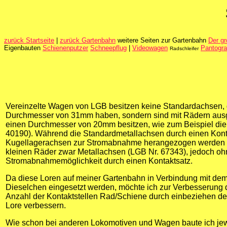
zurück Startseite
|
zurück Gartenbahn
weitere Seiten zur Gartenbahn
Der g
Eigenbauten
Schienenputzer
Schneepflug
|
Videowagen
Pantograf
Radschleifer
Vereinzelte Wagen von LGB besitzen keine Standardachsen, 
Durchmesser von 31mm haben, sondern sind mit Rädern ausges
einen Durchmesser von 20mm besitzen, wie zum Beispiel die
40190). Während die Standardmetallachsen durch einen Kont
Kugellagerachsen zur Stromabnahme herangezogen werden kö
kleinen Räder zwar Metallachsen (LGB Nr. 67343), jedoch oh
Stromabnahmemöglichkeit durch einen Kontaktsatz.
Da diese Loren auf meiner Gartenbahn in Verbindung mit de
Dieselchen eingesetzt werden, möchte ich zur Verbesserung
Anzahl der Kontaktstellen Rad/Schiene durch einbeziehen de
Lore verbessern.
Wie schon bei anderen Lokomotiven und Wagen baute ich je