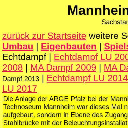
Mannhei
Sachsta
zurück zur Startseite
weitere S
Umbau
|
Eigenbauten
|
Spie
Echtdampf |
Echtdampf LU 20
2008
|
MA Dampf 2009
|
MA D
|
Echtdampf LU 2014
Dampf 2013
LU 2017
Die Anlage der ARGE Pfalz bei der Man
Technoseum Mannheim war dieses Mal nic
aufgebaut, sondern in Ebene des Zugang
Stahlbrücke mit der Beleuchtungsinstalla