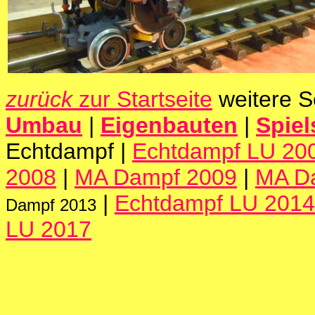
zurück
zur Startseite
weitere S
Umbau
|
Eigenbauten
|
Spie
Echtdampf |
Echtdampf LU 20
2008
|
MA Dampf 2009
|
MA D
|
Echtdampf LU 2014
Dampf 2013
LU 2017