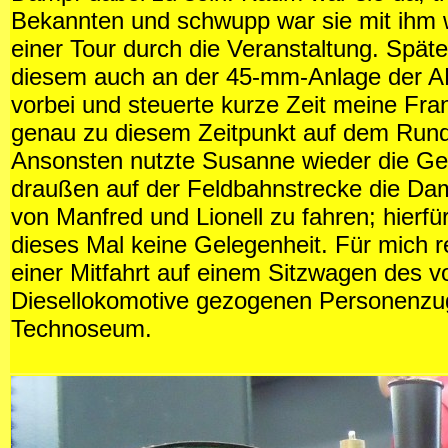
Bekannten und schwupp war sie mit ihm 
einer Tour durch die Veranstaltung. Späte
diesem auch an der 45-mm-Anlage der 
vorbei und steuerte kurze Zeit meine Fra
genau zu diesem Zeitpunkt auf dem Rund
Ansonsten nutzte Susanne wieder die Ge
draußen auf der Feldbahnstrecke die Da
von Manfred und Lionell zu fahren; hierfür
dieses Mal keine Gelegenheit. Für mich r
einer Mitfahrt auf einem Sitzwagen des v
Diesellokomotive gezogenen Personenzu
Technoseum.