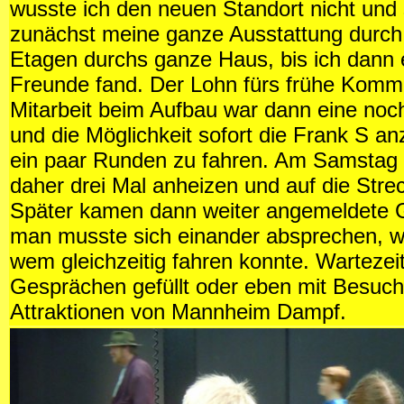
wusste ich den neuen Standort nicht und
zunächst meine ganze Ausstattung durch 
Etagen durchs ganze Haus, bis ich dann e
Freunde fand. Der Lohn fürs frühe Komm
Mitarbeit beim Aufbau war dann eine noch
und die Möglichkeit sofort die Frank S a
ein paar Runden zu fahren. Am Samstag 
daher drei Mal anheizen und auf die Stre
Später kamen dann weiter angemeldete G
man musste sich einander absprechen, w
wem gleichzeitig fahren konnte. Wartezei
Gesprächen gefüllt oder eben mit Besuc
Attraktionen von Mannheim Dampf.