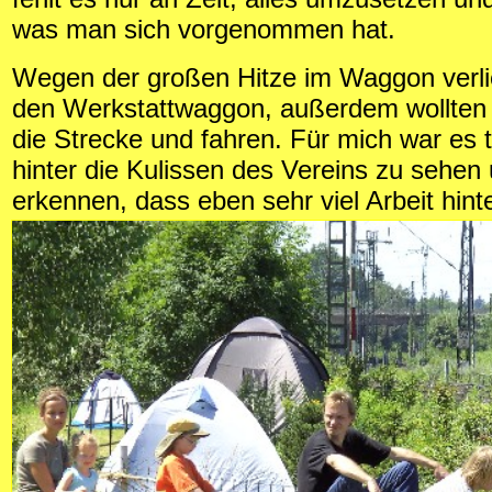
was man sich vorgenommen hat.
Wegen der großen Hitze im Waggon verli
den Werkstattwaggon, außerdem wollten 
die Strecke und fahren. Für mich war es t
hinter die Kulissen des Vereins zu sehen
erkennen, dass eben sehr viel Arbeit hinte