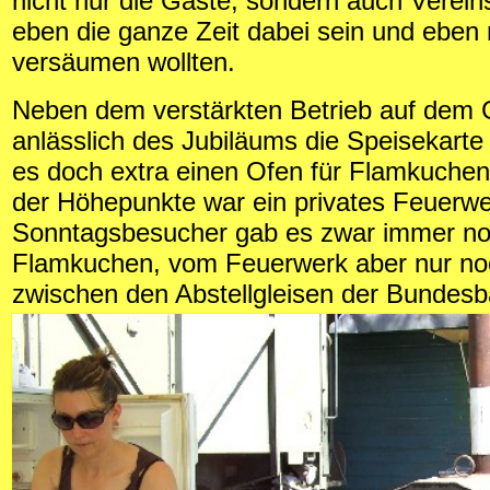
nicht nur die Gäste, sondern auch Vereins
eben die ganze Zeit dabei sein und eben 
versäumen wollten.
Neben dem verstärkten Betrieb auf dem G
anlässlich des Jubiläums die Speisekarte 
es doch extra einen Ofen für Flamkuchen
der Höhepunkte war ein privates Feuerwe
Sonntagsbesucher gab es zwar immer n
Flamkuchen, vom Feuerwerk aber nur no
zwischen den Abstellgleisen der Bundesb