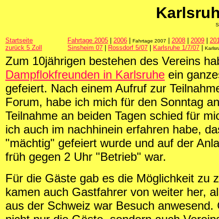
Karlsruh
S
Startseite
Fahrtage 2005
|
2006
|
|
2008
|
2009
|
20
Fahrtage 2007
zurück 5 Zoll
Sinsheim 07
|
Rossdorf 5/07
|
Karlsruhe 1/7/07
|
Karls
Zum 10jährigen bestehen des Vereins ha
Dampflokfreunden in Karlsruhe
ein ganz
gefeiert. Nach einem Aufruf zur Teilnahm
Forum, habe ich mich für den Sonntag a
Teilnahme an beiden Tagen schied für mi
ich auch im nachhinein erfahren habe, 
"mächtig" gefeiert wurde und auf der Anl
früh gegen 2 Uhr "Betrieb" war.
Für die Gäste gab es die Möglichkeit zu 
kamen auch Gastfahrer von weiter her, al
aus der Schweiz war Besuch anwesend. 