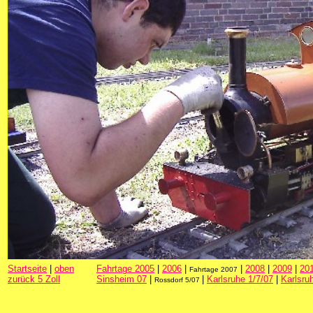
Startseite
|
oben
Fahrtage 2005
|
2006
|
|
2008
|
2009
|
20
Fahrtage 2007
zurück 5 Zoll
Sinsheim 07
|
|
Karlsruhe 1/7/07
|
Karlsru
Rossdorf 5/07