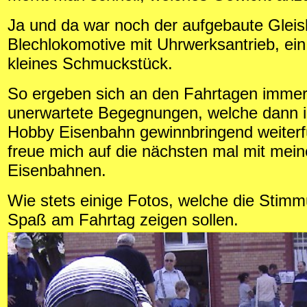
Ja und da war noch der aufgebaute Gleisk
Blechlokomotive mit Uhrwerksantrieb, ein 
kleines Schmuckstück.
So ergeben sich an den Fahrtagen immer
unerwartete Begegnungen, welche dann 
Hobby Eisenbahn gewinnbringend weiterf
freue mich auf die nächsten mal mit mei
Eisenbahnen.
Wie stets einige Fotos, welche die Stim
Spaß am Fahrtag zeigen sollen.