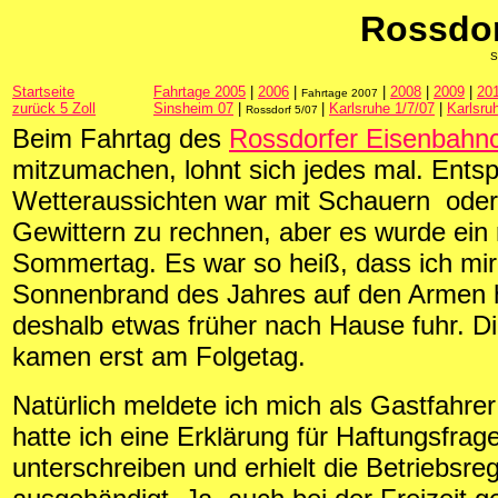
Rossdor
S
Startseite
Fahrtage 2005
|
2006
|
|
2008
|
2009
|
20
Fahrtage 2007
zurück 5 Zoll
Sinsheim 07
|
|
Karlsruhe 1/7/07
|
Karlsru
Rossdorf 5/07
Beim Fahrtag des
Rossdorfer Eisenbahn
mitzumachen, lohnt sich jedes mal. Ents
Wetteraussichten war mit Schauern oder
Gewittern zu rechnen, aber es wurde ein
Sommertag. Es war so heiß, dass ich mir
Sonnenbrand des Jahres auf den Armen 
deshalb etwas früher nach Hause fuhr. Di
kamen erst am Folgetag.
Natürlich meldete ich mich als Gastfahrer
hatte ich eine Erklärung für Haftungsfrag
unterschreiben und erhielt die Betriebsre