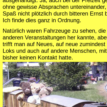
ausgehändigt. Ja, auch bei der Freizeit ge
ohne gewisse Absprachen untereinander,
Spaß nicht plötzlich durch bitteren Ernst 
Ich finde dies ganz in Ordnung.
Natürlich waren Fahrzeuge zu sehen, die
anderen Veranstaltungen her kannte, abe
trifft man auf Neues, auf neue zumindest
Loks und auch auf andere Menschen, mit
bisher keinen Kontakt hatte.