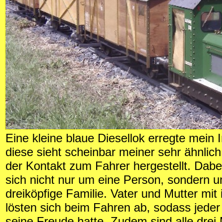
Eine kleine blaue Diesellok erregte mein 
diese sieht scheinbar meiner sehr ähnlich
der Kontakt zum Fahrer hergestellt. Dabe
sich nicht nur um eine Person, sondern 
dreiköpfige Familie. Vater und Mutter mi
lösten sich beim Fahren ab, sodass jeder
seine Freude hatte. Zudem sind alle drei 