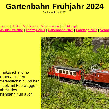
Gartenbahn Frühjahr 2024
Sachstand:
Juni 2024
bauten
|
Digital
|
Spielspass
|
Winterseiten
|
Echtdampf
W-Bus-Draisine
|
Fahrtag 2021
|
Gartenbahn 2023
|
Fahrtage 2023
|
Schn
 nutze ich meine
rüher am alten
mständlich hin und her
en Lok mit Putzwaggon
fnahme des
Gartenbahn nun auch