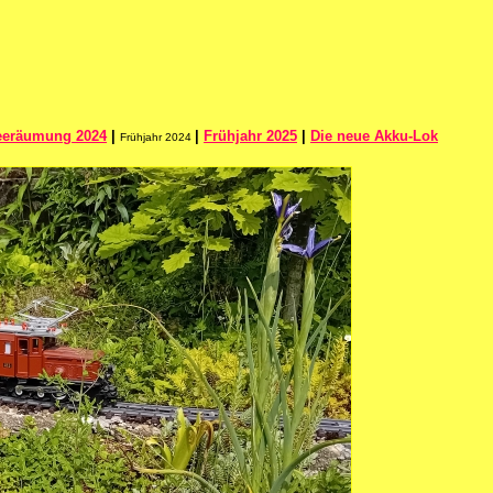
eeräumung 2024
|
|
Frühjahr 2025
|
Die neue Akku-Lok
Frühjahr 2024