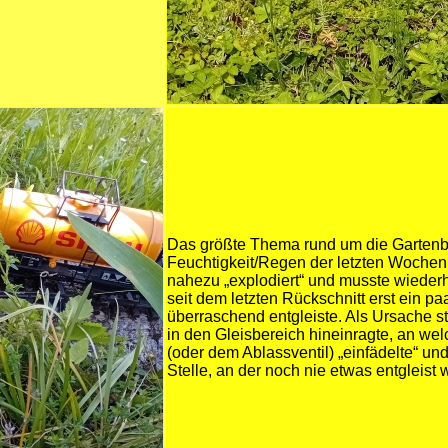
Das größte Thema rund um die Gartenbah
Feuchtigkeit/Regen der letzten Wochen 
nahezu „explodiert“ und musste wieder
seit dem letzten Rückschnitt erst ein 
überraschend entgleiste. Als Ursache st
in den Gleisbereich hineinragte, an we
(oder dem Ablassventil) „einfädelte“ u
Stelle, an der noch nie etwas entgleist 