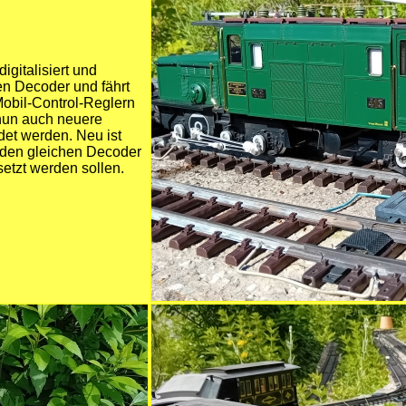
gitalisiert und
en Decoder und fährt
Mobil-Control-Reglern
un auch neuere
et werden. Neu ist
 den gleichen Decoder
setzt werden sollen.