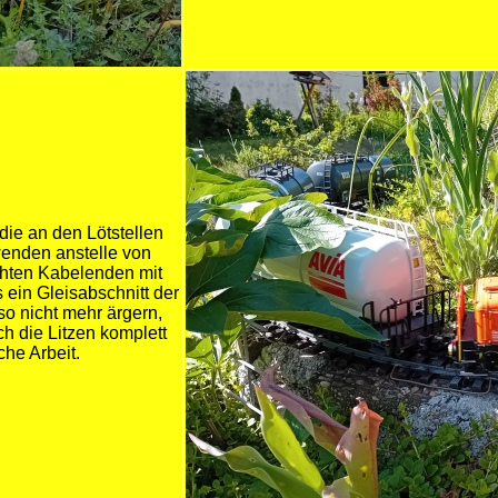
ie an den Lötstellen
wenden anstelle von
echten Kabelenden mit
s ein Gleisabschnitt der
so nicht mehr ärgern,
h die Litzen komplett
che Arbeit.