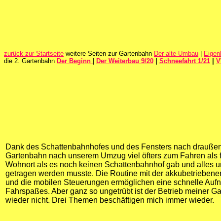
zurück zur Startseite
weitere Seiten zur Gartenbahn
Der alte Umbau
|
Eigen
die 2. Gartenbahn
Der Beginn
|
Der Weiterbau 9/20
|
Schneefahrt 1/21
|
V
Dank des Schattenbahnhofes und des Fensters nach draußen
Gartenbahn nach unserem Umzug viel öfters zum Fahren als f
Wohnort als es noch keinen Schattenbahnhof gab und alles u
getragen werden musste. Die Routine mit der akkubetrieben
und die mobilen Steuerungen ermöglichen eine schnelle Au
Fahrspaßes. Aber ganz so ungetrübt ist der Betrieb meiner 
wieder nicht. Drei Themen beschäftigen mich immer wieder.