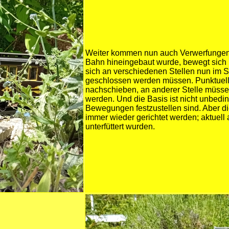
Weiter kommen nun auch Verwerfungen d
Bahn hineingebaut wurde, bewegt sich l
sich an verschiedenen Stellen nun im 
geschlossen werden müssen. Punktuell 
nachschieben, an anderer Stelle müssen
werden. Und die Basis ist nicht unbedin
Bewegungen festzustellen sind. Aber d
immer wieder gerichtet werden; aktuell 
unterfüttert wurden.