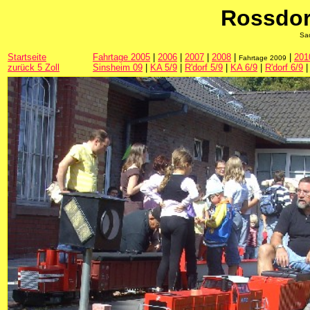
Rossdor
Sa
Startseite
Fahrtage 2005
|
2006
|
2007
|
2008
|
|
201
Fahrtage 2009
zurück 5 Zoll
Sinsheim 09
|
KA 5/9
|
R'dorf 5/9
|
KA 6/9
|
R'dorf 6/9