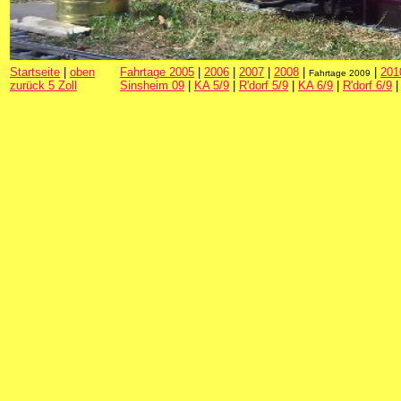
Startseite
|
oben
Fahrtage 2005
|
2006
|
2007
|
2008
|
|
201
Fahrtage 2009
zurück 5 Zoll
Sinsheim 09
|
KA 5/9
|
R'dorf 5/9
|
KA 6/9
|
R'dorf 6/9