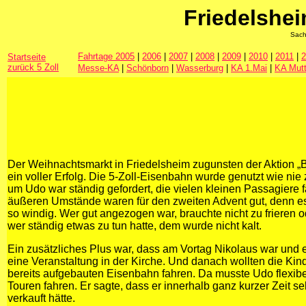
Friedelshe
Sach
Fahrtage 2005
|
2006
|
2007
|
2008
|
2009
|
2010
|
2011
|
2
Startseite
zurück 5 Zoll
Messe-KA
|
Schönborn
|
Wasserburg
|
KA 1.Mai
|
KA Mutt
Der Weihnachtsmarkt in Friedelsheim zugunsten der Aktion „Br
ein voller Erfolg. Die 5-Zoll-Eisenbahn wurde genutzt wie ni
um Udo war ständig gefordert, die vielen kleinen Passagiere 
äußeren Umstände waren für den zweiten Advent gut, denn es
so windig. Wer gut angezogen war, brauchte nicht zu frieren od
wer ständig etwas zu tun hatte, dem wurde nicht kalt.
Ein zusätzliches Plus war, dass am Vortag Nikolaus war und e
eine Veranstaltung in der Kirche. Und danach wollten die Kind
bereits aufgebauten Eisenbahn fahren. Da musste Udo flexibe
Touren fahren. Er sagte, dass er innerhalb ganz kurzer Zeit se
verkauft hätte.