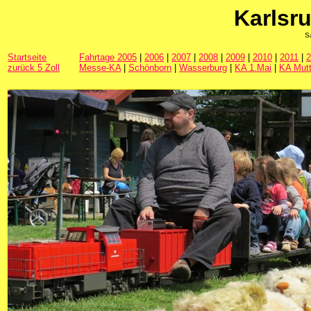
Karlsr
S
Startseite
Fahrtage 2005
|
2006
|
2007
|
2008
|
2009
|
2010
|
2011
|
2
zurück 5 Zoll
Messe-KA
|
Schönborn
|
Wasserburg
|
KA 1.Mai
|
KA Mutt