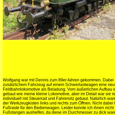
Wolfgang war mit Dennis zum 89er-fahren gekommen. Dabei h
zusätzlichem Fahrzeug auf einem Schwerlastwagen eine neue (
Feldbahnlokomotive als Beladung. Vom äußerlichen Aufbau w
gebaut wie meine kleine Lokomotive, aber im Detail war sie r
individuell mit Steuerrad und Fahrersitz gebaut. Natürlich wa
der Werkzeugkisten links und rechts zum Öffnen. Nicht dabei 
Fußraste für den Bedienwagen. Leider konnte ich ihnen nicht 
Fußstangen aushelfen, da diese im Durchmesser zu dick ware