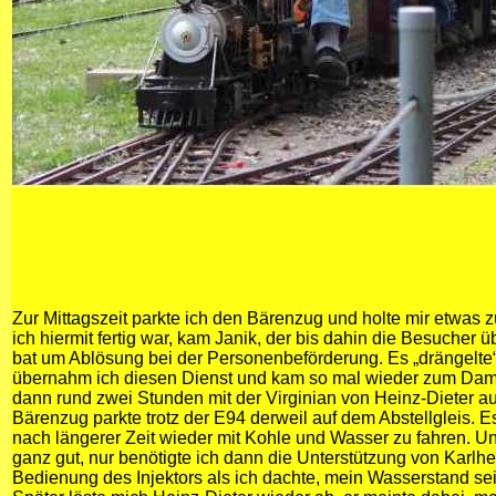
Zur Mittagszeit parkte ich den Bärenzug und holte mir etwas 
ich hiermit fertig war, kam Janik, der bis dahin die Besucher 
bat um Ablösung bei der Personenbeförderung. Es „drängelte
übernahm ich diesen Dienst und kam so mal wieder zum Damp
dann rund zwei Stunden mit der Virginian von Heinz-Dieter au
Bärenzug parkte trotz der E94 derweil auf dem Abstellgleis. Es
nach längerer Zeit wieder mit Kohle und Wasser zu fahren. Un
ganz gut, nur benötigte ich dann die Unterstützung von Karlhe
Bedienung des Injektors als ich dachte, mein Wasserstand sei