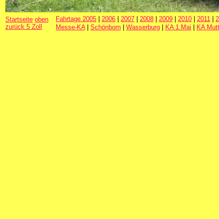
Fahrtage 2005
|
2006
|
2007
|
2008
|
2009
|
2010
|
2011
|
2
Startseite
oben
zurück 5 Zoll
Messe-KA
|
Schönborn
|
Wasserburg
|
KA 1.Mai
|
KA Mutt