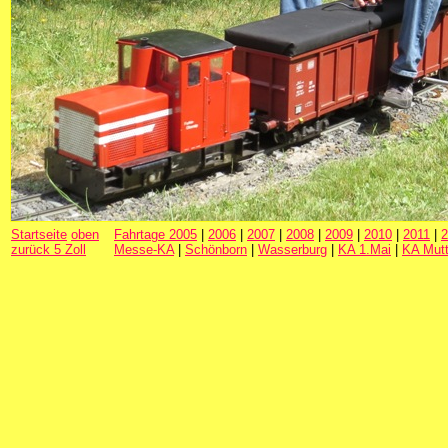
Startseite
oben
Fahrtage 2005
|
2006
|
2007
|
2008
|
2009
|
2010
|
2011
|
2
zurück 5 Zoll
Messe-KA
|
Schönborn
|
Wasserburg
|
KA 1.Mai
|
KA Mutt