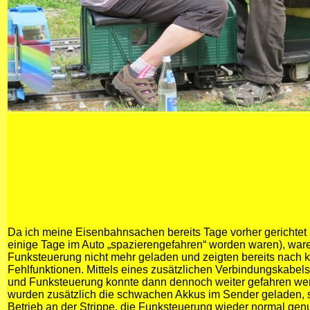
Da ich meine Eisenbahnsachen bereits Tage vorher gerichtet
einige Tage im Auto „spazierengefahren“ worden waren), war
Funksteuerung nicht mehr geladen und zeigten bereits nach k
Fehlfunktionen. Mittels eines zusätzlichen Verbindungskabe
und Funksteuerung konnte dann dennoch weiter gefahren we
wurden zusätzlich die schwachen Akkus im Sender geladen,
Betrieb an der Strippe, die Funksteuerung wieder normal gen