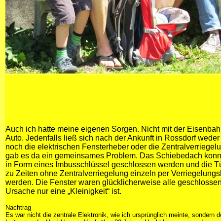
Auch ich hatte meine eigenen Sorgen. Nicht mit der Eisenba
Auto. Jedenfalls ließ sich nach der Ankunft in Rossdorf wede
noch die elektrischen Fensterheber oder die Zentralverriegel
gab es da ein gemeinsames Problem. Das Schiebedach konnt
in Form eines Imbusschlüssel geschlossen werden und die T
zu Zeiten ohne Zentralverriegelung einzeln per Verriegelung
werden. Die Fenster waren glücklicherweise alle geschlossen.
Ursache nur eine „Kleinigkeit“ ist.
Nachtrag
Es war nicht die zentrale Elektronik, wie ich ursprünglich meinte, sondern 