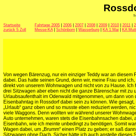
Rossdo
S
Startseite
Fahrtage 2005
|
2006
|
2007
|
2008
|
2009
|
2010
|
2011
|
2
zurück 5 Zoll
Messe-KA
|
Schönborn
|
Wasserburg
|
KA 1.Mai
|
KA Mutt
Von wegen Bärenzug, nur ein einziger Teddy war an diesem F
dabei. Das hatte seinen Grund, denn wir, meine Frau und ich
direkt von unserem Wohnwagen und nicht von zu Hause. Ich h
drei Sitzwagen aber eben nicht die ganze Bärenschar mit zu
Urlaubsaufenthalt im Odenwald mitgenommen, um dann von 
Eisenbahntag in Rossdorf dabei sein zu können. Wie gesagt, 
„Urlaub“ ganz oben und so musste eben reduziert werden, nic
viele Waggons. Denn wollten wir während unserer Wohnwag
Auto unternehmen, waren stets die Eisenbahnsachen dabei, a
Eisenbahn, wie ich meinte unbedingt zu benötigen. Somit war
Wagen dabei, um „Brumm“ einen Platz zu geben; er saß dann
Sitzwagen ohne Dach. Sicher hätte ich auch anstelle dieses