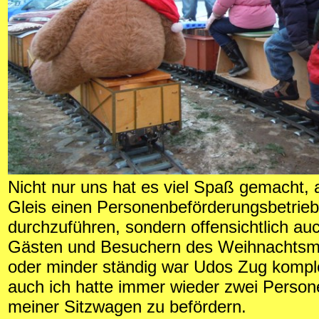
Nicht nur uns hat es viel Spaß gemacht, 
Gleis einen Personenbeförderungsbetrieb
durchzuführen, sondern offensichtlich auc
Gästen und Besuchern des Weihnachtsm
oder minder ständig war Udos Zug komple
auch ich hatte immer wieder zwei Person
meiner Sitzwagen zu befördern.