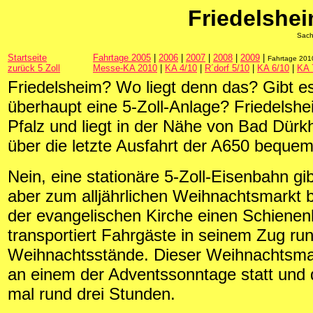
Friedelshe
Sach
Startseite
Fahrtage 2005
|
2006
|
2007
|
2008
|
2009
|
Fahrtage 20
zurück 5 Zoll
Messe-KA 2010
|
KA 4/10
|
R´dorf 5/10
|
KA 6/10
|
KA 
Friedelsheim? Wo liegt denn das? Gibt es
überhaupt eine 5-Zoll-Anlage? Friedelshei
Pfalz und liegt in der Nähe von Bad Dürkh
über die letzte Ausfahrt der A650 bequem
Nein, eine stationäre 5-Zoll-Eisenbahn gibt
aber zum alljährlichen Weihnachtsmarkt 
der evangelischen Kirche einen Schienen
transportiert Fahrgäste in seinem Zug ru
Weihnachtsstände. Dieser Weihnachtsmar
an einem der Adventssonntage statt und 
mal rund drei Stunden.