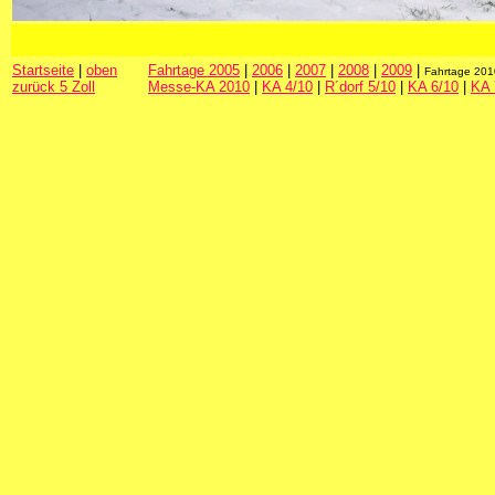
Startseite
|
oben
Fahrtage 2005
|
2006
|
2007
|
2008
|
2009
|
Fahrtage 20
zurück 5 Zoll
Messe-KA 2010
|
KA 4/10
|
R´dorf 5/10
|
KA 6/10
|
KA 