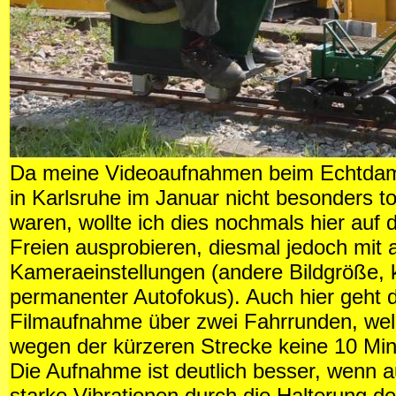
Da meine Videoaufnahmen beim Echtdamp
in Karlsruhe im Januar nicht besonders to
waren, wollte ich dies nochmals hier auf 
Freien ausprobieren, diesmal jedoch mit
Kameraeinstellungen (andere Bildgröße, 
permanenter Autofokus). Auch hier geht d
Filmaufnahme über zwei Fahrrunden, wel
wegen der kürzeren Strecke keine 10 Min
Die Aufnahme ist deutlich besser, wenn 
starke Vibrationen durch die Halterung d