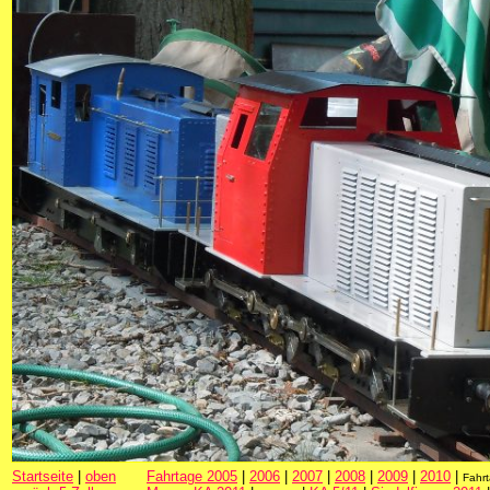
Startseite
|
oben
Fahrtage 2005
|
2006
|
2007
|
2008
|
2009
|
2010
|
Fahr