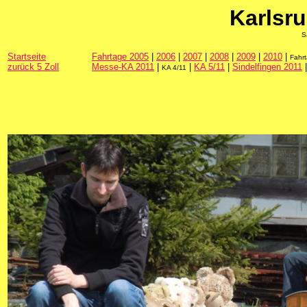
Karlsr
S
Startseite
Fahrtage 2005
|
2006
|
2007
|
2008
|
2009
|
2010
|
Fahr
zurück 5 Zoll
Messe-KA 2011
|
|
KA 5/11
|
Sindelfingen 2011
KA 4/11