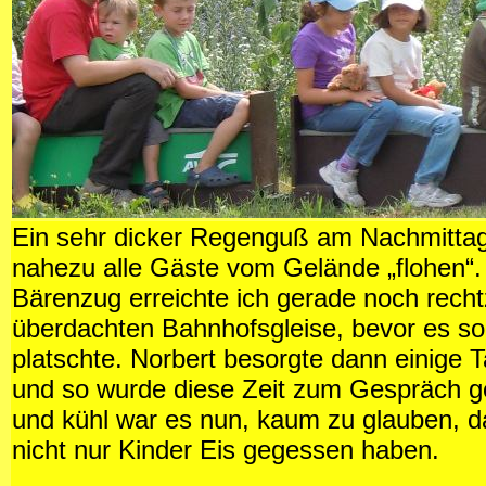
Ein sehr dicker Regenguß am Nachmittag
nahezu alle Gäste vom Gelände „flohen“.
Bärenzug erreichte ich gerade noch rechtz
überdachten Bahnhofsgleise, bevor es so 
platschte. Norbert besorgte dann einige 
und so wurde diese Zeit zum Gespräch g
und kühl war es nun, kaum zu glauben, d
nicht nur Kinder Eis gegessen haben.