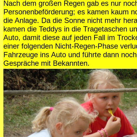
Nach dem großen Regen gab es nur noc
Personenbeförderung; es kamen kaum n
die Anlage. Da die Sonne nicht mehr her
kamen die Teddys in die Tragetaschen un
Auto, damit diese auf jeden Fall im Troc
einer folgenden Nicht-Regen-Phase verlu
Fahrzeuge ins Auto und führte dann noch
Gespräche mit Bekannten.