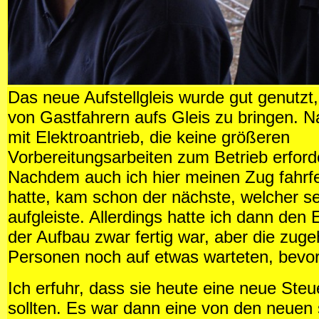
Das neue Aufstellgleis wurde gut genutzt
von Gastfahrern aufs Gleis zu bringen. Na
mit Elektroantrieb, die keine größeren
Vorbereitungsarbeiten zum Betrieb erford
Nachdem auch ich hier meinen Zug fahrfer
hatte, kam schon der nächste, welcher s
aufgleiste. Allerdings hatte ich dann den 
der Aufbau zwar fertig war, aber die zuge
Personen noch auf etwas warteten, bevor 
Ich erfuhr, dass sie heute eine neue Steu
sollten. Es war dann eine von den neuen 