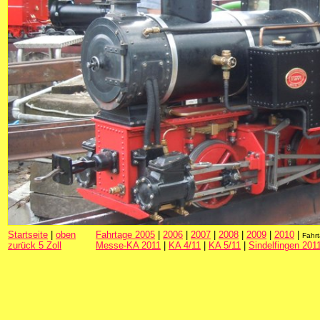
Startseite
|
oben
Fahrtage 2005
|
2006
|
2007
|
2008
|
2009
|
2010
|
Fahr
zurück 5 Zoll
Messe-KA 2011
|
KA 4/11
|
KA 5/11
|
Sindelfingen 201