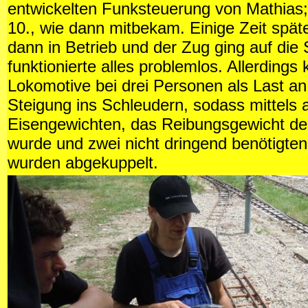
entwickelten Funksteuerung von Mathias;
10., wie dann mitbekam. Einige Zeit spät
dann in Betrieb und der Zug ging auf die 
funktionierte alles problemlos. Allerdings
Lokomotive bei drei Personen als Last an
Steigung ins Schleudern, sodass mittels a
Eisengewichten, das Reibungsgewicht deu
wurde und zwei nicht dringend benötigt
wurden abgekuppelt.