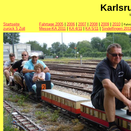
Karlsr
S
Startseite
Fahrtage 2005
|
2006
|
2007
|
2008
|
2009
|
2010
|
Fahr
zurück 5 Zoll
Messe-KA 2011
|
KA 4/11
|
KA 5/11
|
Sindelfingen 201