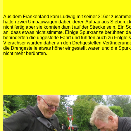
Aus dem Frankenland kam Ludwig mit seiner 216er zusammen
hatten zwei Umbauwagen dabei, deren Aufbau aus Siebdruck
nicht fertig aber sie konnten damit auf der Strecke sein. Ein S
an, dass etwas nicht stimmte. Einige Spurkränze berührten da
behinderten die ungestörte Fahrt und führten auch zu Entgle
Vierachser wurden daher an den Drehgestellen Veränderunge
die Drehgestelle etwas höher eingestellt waren und die Spur
nicht mehr berührten.