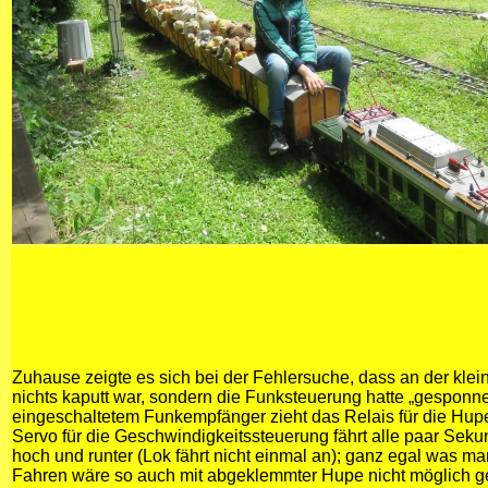
Zuhause zeigte es sich bei der Fehlersuche, dass an der kle
nichts kaputt war, sondern die Funksteuerung hatte „gesponne
eingeschaltetem Funkempfänger zieht das Relais für die Hupe
Servo für die Geschwindigkeitssteuerung fährt alle paar Sek
hoch und runter (Lok fährt nicht einmal an); ganz egal was 
Fahren wäre so auch mit abgeklemmter Hupe nicht möglich g