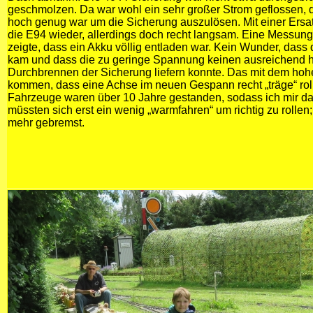
geschmolzen. Da war wohl ein sehr großer Strom geflossen, d
hoch genug war um die Sicherung auszulösen. Mit einer Ersa
die E94 wieder, allerdings doch recht langsam. Eine Messun
zeigte, dass ein Akku völlig entladen war. Kein Wunder, dass 
kam und dass die zu geringe Spannung keinen ausreichend
Durchbrennen der Sicherung liefern konnte. Das mit dem hoh
kommen, dass eine Achse im neuen Gespann recht „träge“ roll
Fahrzeuge waren über 10 Jahre gestanden, sodass ich mir da
müssten sich erst ein wenig „warmfahren“ um richtig zu rollen
mehr gebremst.