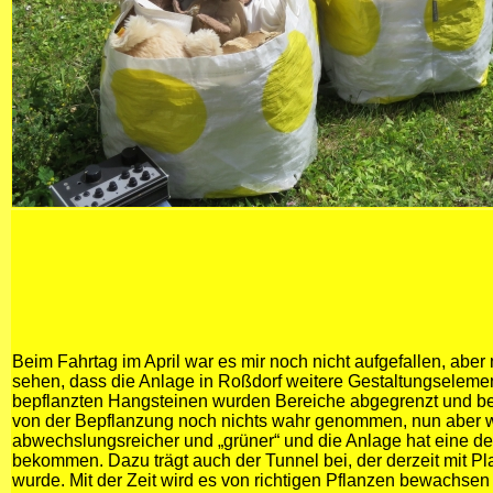
Beim Fahrtag im April war es mir noch nicht aufgefallen, aber
sehen, dass die Anlage in Roßdorf weitere Gestaltungselement
bepflanzten Hangsteinen wurden Bereiche abgegrenzt und beto
von der Bepflanzung noch nichts wahr genommen, nun aber wi
abwechslungsreicher und „grüner“ und die Anlage hat eine deu
bekommen. Dazu trägt auch der Tunnel bei, der derzeit mit Pla
wurde. Mit der Zeit wird es von richtigen Pflanzen bewachse