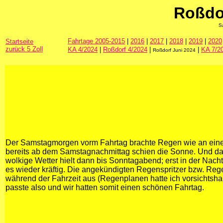
Roßdo
S
Fahrtage 2005-2015
|
2016
|
2017
|
2018
|
2019
|
2020
Startseite
zurück 5 Zoll
KA 4/2024
|
Roßdorf 4/2024
|
|
KA 7/2
Roßdorf Juni 2024
Der Samstagmorgen vorm Fahrtag brachte Regen wie an eine
bereits ab dem Samstagnachmittag schien die Sonne. Und d
wolkige Wetter hielt dann bis Sonntagabend; erst in der Nac
es wieder kräftig. Die angekündigten Regenspritzer bzw. Reg
während der Fahrzeit aus (Regenplanen hatte ich vorsichtsha
passte also und wir hatten somit einen schönen Fahrtag.