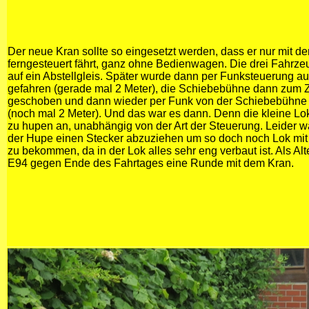
Der neue Kran sollte so eingesetzt werden, dass er nur mit de
ferngesteuert fährt, ganz ohne Bedienwagen. Die drei Fahrz
auf ein Abstellgleis. Später wurde dann per Funksteuerung a
gefahren (gerade mal 2 Meter), die Schiebebühne dann zum 
geschoben und dann wieder per Funk von der Schiebebühne 
(noch mal 2 Meter). Und das war es dann. Denn die kleine Lo
zu hupen an, unabhängig von der Art der Steuerung. Leider w
der Hupe einen Stecker abzuziehen um so doch noch Lok mit 
zu bekommen, da in der Lok alles sehr eng verbaut ist. Als Alt
E94 gegen Ende des Fahrtages eine Runde mit dem Kran.