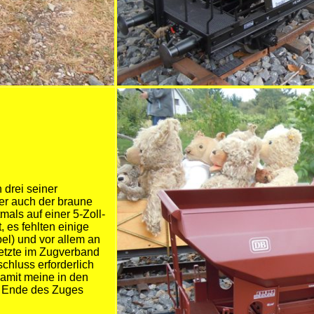
 drei seiner
er auch der braune
als auf einer 5-Zoll-
 es fehlten einige
l) und vor allem an
letzte im Zugverband
hluss erforderlich
amit meine in den
s Ende des Zuges