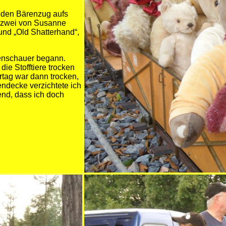
, den Bärenzug aufs
r zwei von Susanne
und „Old Shatterhand“,
genschauer begann.
e Stofftiere trocken
hrtag war dann trocken,
decke verzichtete ich
nd, dass ich doch