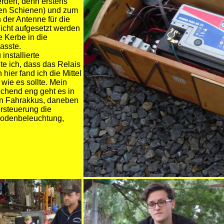
rden, denn erstens
 den Schienen) und zum
n der Antenne für die
icht aufgesetzt werden
e Kerbe in die
asste.
installierte
te ich, dass das Relais
 hier fand ich die Mittel
 wie es sollte. Mein
echend eng geht es in
en Fahrakkus, daneben
orsteuerung die
bodenbeleuchtung,