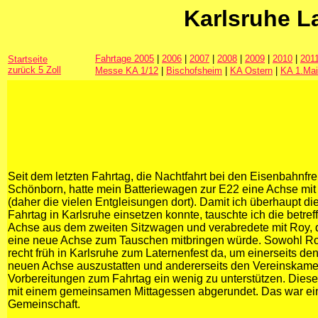
Karlsruhe L
Fahrtage 2005
|
2006
|
2007
|
2008
|
2009
|
2010
|
201
Startseite
zurück 5 Zoll
Messe KA 1/12
|
Bischofsheim
|
KA Ostern
|
KA 1.Mai
Seit dem letzten Fahrtag, die Nachtfahrt bei den Eisenbahnfr
Schönborn, hatte mein Batteriewagen zur E22 eine Achse mit
(daher die vielen Entgleisungen dort). Damit ich überhaupt 
Fahrtag in Karlsruhe einsetzen konnte, tauschte ich die betre
Achse aus dem zweiten Sitzwagen und verabredete mit Roy, 
eine neue Achse zum Tauschen mitbringen würde. Sowohl Ro
recht früh in Karlsruhe zum Laternenfest da, um einerseits de
neuen Achse auszustatten und andererseits den Vereinskame
Vorbereitungen zum Fahrtag ein wenig zu unterstützen. Dies
mit einem gemeinsamen Mittagessen abgerundet. Das war ei
Gemeinschaft.