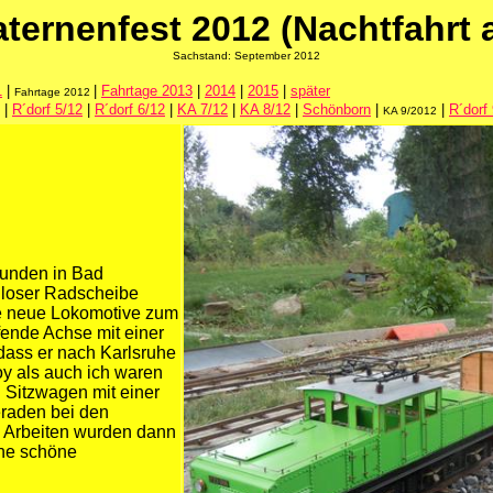
aternenfest
2012 (Nachtfahrt
Sachstand: September 2012
1
|
|
Fahrtage 2013
|
2014
|
2015
|
später
Fahrtage 2012
|
R´dorf 5/12
|
R´dorf 6/12
|
KA 7/12
|
KA 8/12
|
Schönborn
|
|
R´dorf
KA 9/2012
eunden in Bad
 loser Radscheibe
die neue Lokomotive zum
ffende Achse mit einer
dass er nach Karlsruhe
y als auch ich waren
n Sitzwagen mit einer
raden bei den
e Arbeiten wurden dann
ne schöne