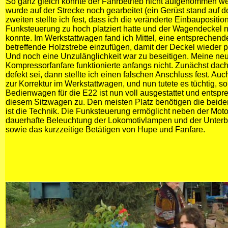
So ganz gleich konnte der Fahrbetrieb nicht aufgenommen we
wurde auf der Strecke noch gearbeitet (ein Gerüst stand auf
zweiten stellte ich fest, dass ich die veränderte Einbaupositio
Funksteuerung zu hoch platziert hatte und der Wagendeckel n
konnte. Im Werkstattwagen fand ich Mittel, eine entsprechend
betreffende Holzstrebe einzufügen, damit der Deckel wieder p
Und noch eine Unzulänglichkeit war zu beseitigen. Meine neu 
Kompressorfanfare funktionierte anfangs nicht. Zunächst dach
defekt sei, dann stellte ich einen falschen Anschluss fest. Auch
zur Korrektur im Werkstattwagen, und nun tutete es tüchtig, so
Bedienwagen für die E22 ist nun voll ausgestattet und entspr
diesem Sitzwagen zu. Den meisten Platz benötigen die beid
ist die Technik. Die Funksteuerung ermöglicht neben der Mot
dauerhafte Beleuchtung der Lokomotivlampen und der Unter
sowie das kurzzeitige Betätigen von Hupe und Fanfare.