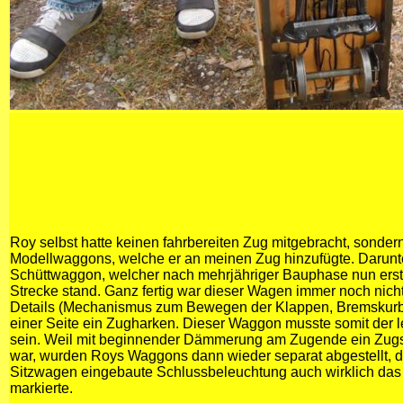
Roy selbst hatte keinen fahrbereiten Zug mitgebracht, sondern
Modellwaggons, welche er an meinen Zug hinzufügte. Darunt
Schüttwaggon, welcher nach mehrjähriger Bauphase nun erstm
Strecke stand. Ganz fertig war dieser Wagen immer noch nicht,
Details (Mechanismus zum Bewegen der Klappen, Bremskurbe
einer Seite ein Zugharken. Dieser Waggon musste somit der 
sein. Weil mit beginnender Dämmerung am Zugende ein Zugsc
war, wurden Roys Waggons dann wieder separat abgestellt, d
Sitzwagen eingebaute Schlussbeleuchtung auch wirklich da
markierte.