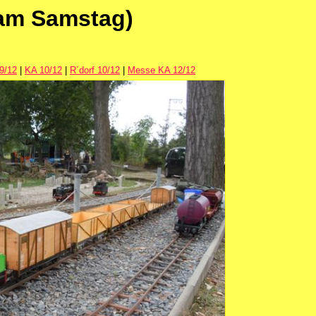
 am Samstag)
 9/12
|
KA 10/12
|
R´dorf 10/12
|
Messe KA 12/12