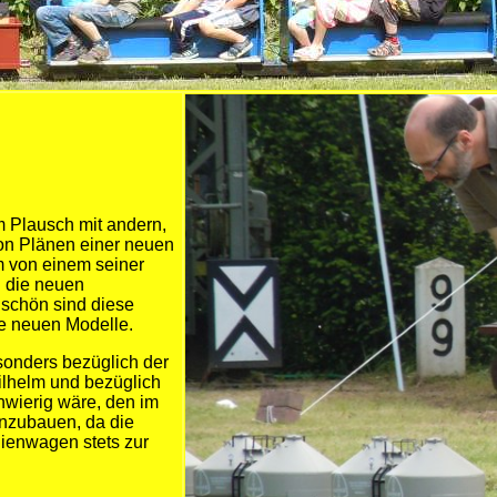
um Plausch mit andern,
 von Plänen einer neuen
m von einem seiner
n die neuen
schön sind diese
ie neuen Modelle.
sonders bezüglich der
ilhelm und bezüglich
hwierig wäre, den im
inzubauen, da die
ienwagen stets zur