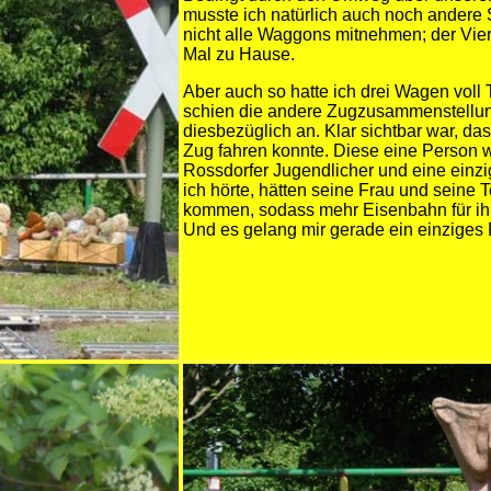
musste ich natürlich auch noch andere 
nicht alle Waggons mitnehmen; der Vie
Mal zu Hause.
Aber auch so hatte ich drei Wagen vol
schien die andere Zugzusammenstellung
diesbezüglich an. Klar sichtbar war, d
Zug fahren konnte. Diese eine Person wa
Rossdorfer Jugendlicher und eine ein
ich hörte, hätten seine Frau und seine 
kommen, sodass mehr Eisenbahn für ih
Und es gelang mir gerade ein einziges