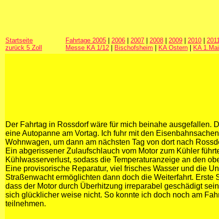
Startseite
Fahrtage 2005
|
2006
|
2007
|
2008
|
2009
|
2010
|
201
zurück 5 Zoll
Messe KA 1/12
|
Bischofsheim
|
KA Ostern
|
KA 1.Mai
Der Fahrtag in Rossdorf wäre für mich beinahe ausgefallen. 
eine Autopanne am Vortag. Ich fuhr mit den Eisenbahnsache
Wohnwagen, um dann am nächsten Tag von dort nach Rossdorf
Ein abgerissener Zulaufschlauch vom Motor zum Kühler führt
Kühlwasserverlust, sodass die Temperaturanzeige an den ob
Eine provisorische Reparatur, viel frisches Wasser und die Un
Straßenwacht ermöglichten dann doch die Weiterfahrt. Erste 
dass der Motor durch Überhitzung irreparabel geschädigt sein
sich glücklicher weise nicht. So konnte ich doch noch am Fah
teilnehmen.