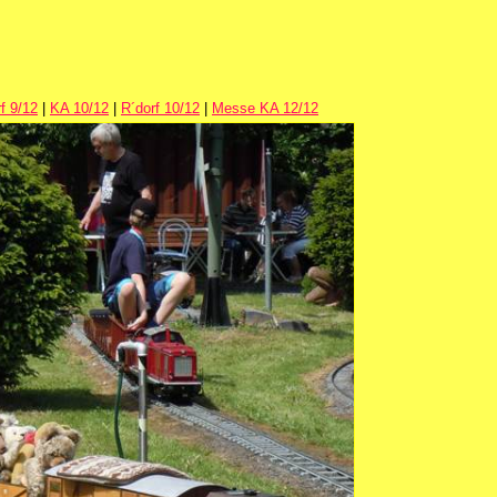
f 9/12
|
KA 10/12
|
R´dorf 10/12
|
Messe KA 12/12