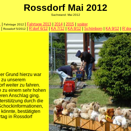
Rossdorf Mai
2012
Sachstand: Mai 2012
1
|
|
Fahrtage 2013
|
2014
|
2015
|
später
Fahrtage 2012
|
|
R´dorf 6/12
|
KA 7/12
|
KA 8/12
|
Schönborn
|
KA 9/12
|
R´dor
Rossdorf 5
/2012
Der Grund hierzu war
n zu unserem
 weiter zu fahren.
e zu einem sehr hohen
eren Anschlag ging.
terstützung durch die
Schockinformationen,
 könnte, bestätigten
rtag in Rossdorf