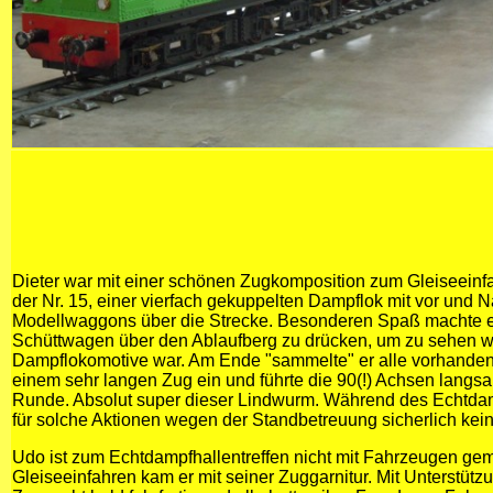
Dieter war mit einer schönen Zugkomposition zum Gleiseein
der Nr. 15, einer vierfach gekuppelten Dampflok mit vor und N
Modellwaggons über die Strecke. Besonderen Spaß machte e
Schüttwagen über den Ablaufberg zu drücken, um zu sehen wi
Dampflokomotive war. Am Ende "sammelte" er alle vorhand
einem sehr langen Zug ein und führte die 90(!) Achsen langsa
Runde. Absolut super dieser Lindwurm. Während des Echtdamp
für solche Aktionen wegen der Standbetreuung sicherlich kein
Udo ist zum Echtdampfhallentreffen nicht mit Fahrzeugen ge
Gleiseeinfahren kam er mit seiner Zuggarnitur. Mit Unterstüt