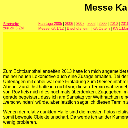
Messe K
a
Fahrtage 2005
|
2006
|
2007
|
2008
|
2009
|
2010
|
201
Startseite
zurück 5 Zoll
Messe KA 1/12
|
Bischofsheim
|
KA Ostern
|
KA 1.Mai
Zum Echtdampfhallentreffen 2013 hatte ich mich angemeldet 
meiner neuen Lokomotive auch eine Zusage erhalten. Bei de
Unterlagen mit dabei war eine Einladung zum Gleiseeinfahren
Abend. Zunächst hatte ich nicht vor, diesen Termin wahrzune
von Roy ließ mich dies nochmals überdenken. Zugegeben, me
gerade begeistert, dass ich am Samstag vor Weihnachten ei
„verschwinden“ würde, aber letztlich sagte ich diesen Termin 
Wegen der relativ dunklen Halle sind die meisten Fotos relativ
somit bewegte Objekte unscharf. Da werde ich an der Kamera
wenig probieren.