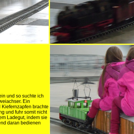
ein und so suchte ich
weiachser. Ein
l Kiefernzapfen brachte
g und fuhr somit nicht
sem Ladegut, indem sie
hend daran bedienen