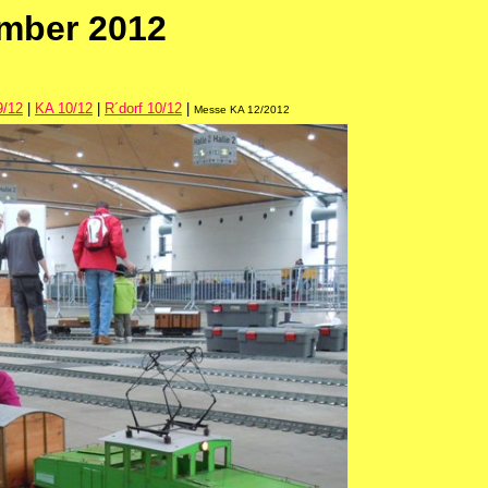
ember 2012
9/12
|
KA 10/12
|
R´dorf 10/12
|
Messe KA 12/2012