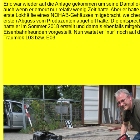
Eric war wieder auf die Anlage gekommen um seine Dampflok
auch wenn er erneut nur relativ wenig Zeit hatte. Aber er hatt
erste Lokhälfte eines NOHAB-Gehäuses mitgebracht, welches
ersten Abguss vom Produzenten abgeholt hatte. Die entsprec
hatte er im Sommer 2018 erstellt und damals ebenfalls mitge
Eisenbahnfreunden vorgestellt. Nun wartet er "nur" noch auf
Traumlok 103 bzw. E03.