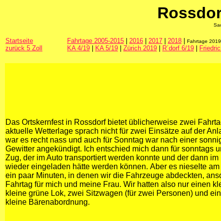
Rossdor
Sa
Startseite
Fahrtage 2005-2015
|
2016
|
2017
|
2018
|
Fahrtage 201
zurück 5 Zoll
KA 4/19
|
KA 5/19
|
Zürich 2019
|
R´dorf 6/19
|
Friedri
Das Ortskernfest in Rossdorf bietet üblicherweise zwei Fahrta
aktuelle Wetterlage sprach nicht für zwei Einsätze auf der A
war es recht nass und auch für Sonntag war nach einer sonn
Gewitter angekündigt. Ich entschied mich dann für sonntags u
Zug, der im Auto transportiert werden konnte und der dann im 
wieder eingeladen hätte werden können.
Aber es nieselte am 
ein paar Minuten, in denen wir die Fahrzeuge abdeckten, ans
Fahrtag für mich und meine Frau. Wir hatten also nur einen kl
kleine grüne Lok, zwei Sitzwagen (für zwei Personen) und ei
kleine Bärenabordnung.