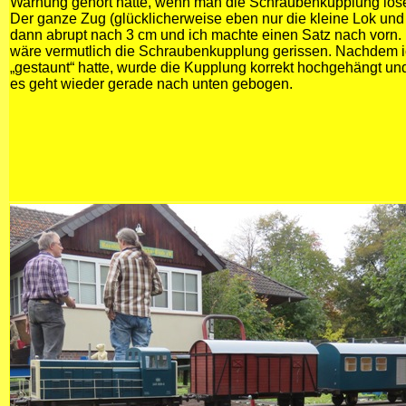
Warnung gehört hatte, wenn man die Schraubenkupplung lose
Der ganze Zug (glücklicherweise eben nur die kleine Lok un
dann abrupt nach 3 cm und ich machte einen Satz nach vorn
wäre vermutlich die Schraubenkupplung gerissen. Nachdem 
„gestaunt“ hatte, wurde die Kupplung korrekt hochgehängt und
es geht wieder gerade nach unten gebogen.