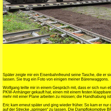
Später zeigte mir ein Eisenbahnfreund seine Tasche, die er si
lassen. Sie trug ein Foto von einigen meiner Bärenwaggons.
Wolfgang teilte mir in einem Gespräch mit, dass er sich nun 
PKW-Anhänger gekauft hat, einen mit einem festen klappbare
mehr mit einer Plane arbeiten zu müssen; die Handhabung ist 
Eric kam erneut später und ging wieder früher. So kam er nur d
auf der Strecke „springen“ zu lassen. Die Dampflokomotive B