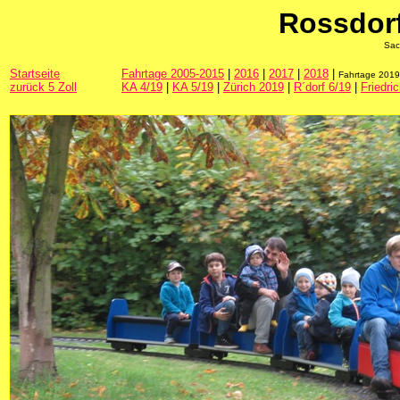
Rossdor
Sac
Startseite
Fahrtage 2005-2015
|
2016
|
2017
|
2018
|
Fahrtage 201
zurück 5 Zoll
KA 4/19
|
KA 5/19
|
Zürich 2019
|
R´dorf 6/19
|
Friedri