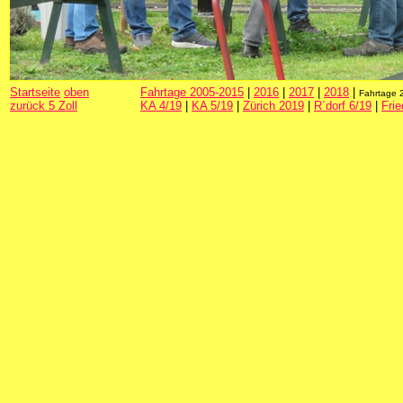
Startseite
oben
Fahrtage 2005-2015
|
2016
|
2017
|
2018
|
Fahrtage
zurück 5 Zoll
KA 4/19
|
KA 5/19
|
Zürich 2019
|
R´dorf 6/19
|
Frie