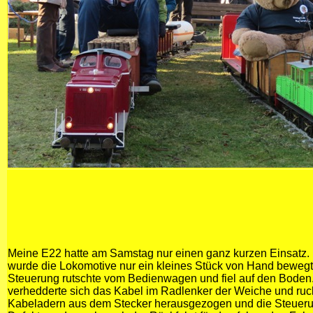
Meine E22 hatte am Samstag nur einen ganz kurzen Einsatz.
wurde die Lokomotive nur ein kleines Stück von Hand bewegt,
Steuerung rutschte vom Bedienwagen und fiel auf den Boden.
verhedderte sich das Kabel im Radlenker der Weiche und ruc
Kabeladern aus dem Stecker herausgezogen und die Steueru