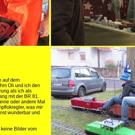
e auf dem
hm Oli und ich den
rung als ich als
ang mit der BR 81.
s eine oder andere Mal
pflokregler, was mir
ienst wunderbar und
r keine Bilder vom