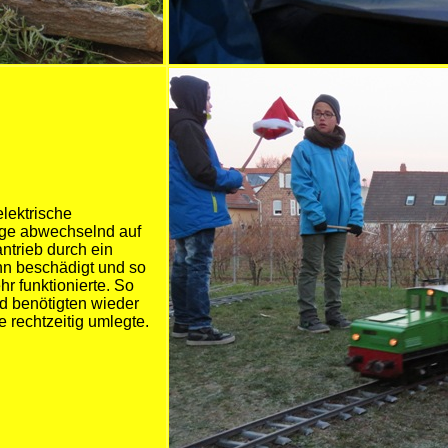
lektrische
Züge abwechselnd auf
ntrieb durch ein
nn beschädigt und so
hr funktionierte. So
nd benötigten wieder
 rechtzeitig umlegte.