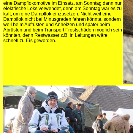
eine Dampflokomotive im Einsatz, am Sonntag dann nur
elektrische Loks verwendet, denn am Sonntag war es zu
kalt, um eine Dampflok einzusetzen. Nicht weil eine
Dampflok nicht bei Minusgraden fahren könnte, sondern
weil beim Aufrüsten und Anheizen und später beim
Abrüsten und beim Transport Frostschäden möglich sein
könnten, denn Restwasser z.B. in Leitungen wäre
schnell zu Eis geworden.