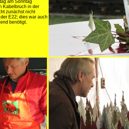
rtag am Sonntag
n Kabelbruch in der
ht zunächst nicht
z der E22; dies war auch
end benötigt.