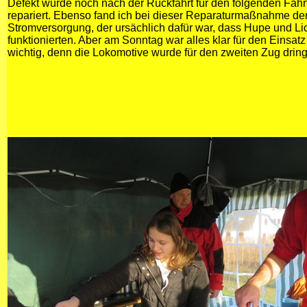
Defekt wurde noch nach der Rückfahrt für den folgenden Fah
repariert. Ebenso fand ich bei dieser Reparaturmaßnahme de
Stromversorgung, der ursächlich dafür war, dass Hupe und Lic
funktionierten. Aber am Sonntag war alles klar für den Einsat
wichtig, denn die Lokomotive wurde für den zweiten Zug dring