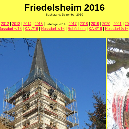
Friedelsheim
2016
Sachstand: Dezember 2016
|
2012
|
2013
|
2014
|
2015
|
|
2017
|
2018
|
2019
|
2020
|
2021
|
20
Fahrtage 2016
Rossdorf 6/16
|
KA 7/16
|
Rossdorf 7/16
|
Schönborn
|
KA 8/16
|
Rossdorf 8/16