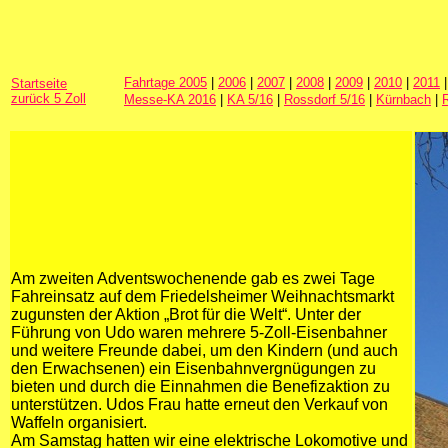
Fahrtage 2005
|
2006
|
2007
|
2008
|
2009
|
2010
|
2011
Startseite
zurück 5 Zoll
Messe-KA 2016
|
KA 5/16
|
Rossdorf 5/16
|
Kürnbach
|
Am zweiten Adventswochenende gab es zwei Tage
Fahreinsatz auf dem Friedelsheimer Weihnachtsmarkt
zugunsten der Aktion „Brot für die Welt“. Unter der
Führung von Udo waren mehrere 5-Zoll-Eisenbahner
und weitere Freunde dabei, um den Kindern (und auch
den Erwachsenen) ein Eisenbahnvergnügungen zu
bieten und durch die Einnahmen die Benefizaktion zu
unterstützen. Udos Frau hatte erneut den Verkauf von
Waffeln organisiert.
Am Samstag hatten wir eine elektrische Lokomotive und