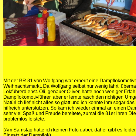
Mit der BR 81 von Wolfgang war erneut eine Dampflokomotiv
Weihnachtsmarkt. Da Wolfgang selbst nur wenig fährt, überna
Lokführerdienst. Oli, genauer Oliver, hatte noch weniger Erfah
Dampflokomotivführer, aber er lernte rasch den richtigen Umg
Natürlich lief nicht alles so glatt und ich konnte ihm sogar da
hilfreich unterstützen. So kam ich wieder einmal an einen Dam
sehr viel Spaß und Freude bereitete, zumal die 81er ihren D
problemlos leistete.
(Am Samstag hatte ich keinen Foto dabei, daher gibt es leide
Einsatz der Dampflok)