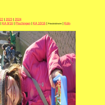
22
|
2023
|
2024
|
KA 9/16
|
Plochingen
|
KA 10/16
|
|
Köln
Friedelsheim