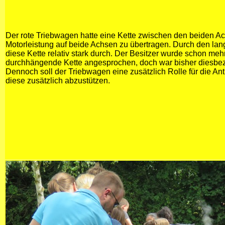
Der rote Triebwagen hatte eine Kette zwischen den beiden A
Motorleistung auf beide Achsen zu übertragen. Durch den la
diese Kette relativ stark durch. Der Besitzer wurde schon meh
durchhängende Kette angesprochen, doch war bisher diesbezü
Dennoch soll der Triebwagen eine zusätzlich Rolle für die Ant
diese zusätzlich abzustützen.