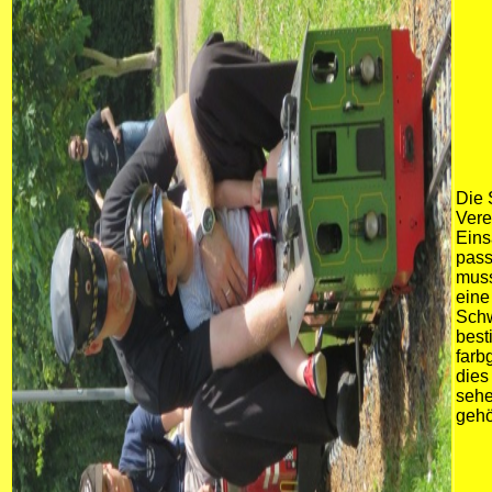
Die 
Vere
Eins
pass
muss
eine
Schw
best
farb
dies
sehe
gehö