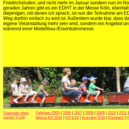
Friedrichshafen; und nicht mehr im Januar sondern nun im N
geraden Jahren gibt es ein EDHT in der Messe Köln, ebenfal
diejenigen, mit denen ich sprach, ist nun die Teilnahme am 
Weg dorthin einfach zu weit ist. Außerdem wurde klar, dass 
eigene Veranstaltung mehr sein wird, sondern ein Angebot u
während einer Modellbau-/Eisenbahnmesse.
Fahrtage 2005
|
2006
|
2007
|
2008
|
2009
|
2010
|
2011
Startseite
oben
zurück 5 Zoll
Messe-KA 2016
|
KA 5/16
|
Rossdorf 5/16
|
Kürnbach
|