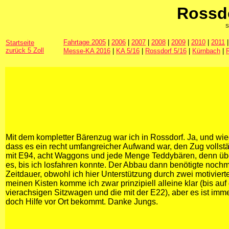
Rossdo
S
Fahrtage 2005
|
2006
|
2007
|
2008
|
2009
|
2010
|
2011
Startseite
zurück 5 Zoll
Messe-KA 2016
|
KA 5/16
|
Rossdorf 5/16
|
Kürnbach
|
Mit dem kompletter Bärenzug war ich in Rossdorf. Ja, und wied
dass es ein recht umfangreicher Aufwand war, den Zug vollstä
mit E94, acht Waggons und jede Menge Teddybären, denn übe
es, bis ich losfahren konnte. Der Abbau dann benötigte nochm
Zeitdauer, obwohl ich hier Unterstützung durch zwei motivierte
meinen Kisten komme ich zwar prinzipiell alleine klar (bis auf
vierachsigen Sitzwagen und die mit der E22), aber es ist im
doch Hilfe vor Ort bekommt. Danke Jungs.