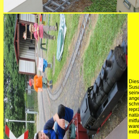
Dies
Susa
sein
ange
schn
repr
natü
mitf
ware
mitf