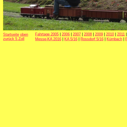
Fahrtage 2005
|
2006
|
2007
|
2008
|
2009
|
2010
|
2011
Startseite
oben
zurück 5 Zoll
Messe-KA 2016
|
KA 5/16
|
Rossdorf 5/16
|
Kürnbach
|