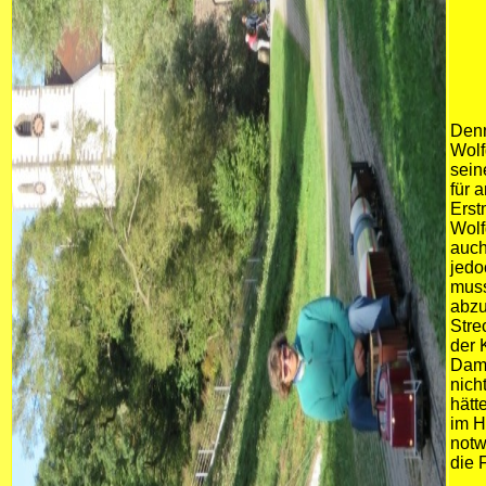
Denn
Wolf
sein
für 
Erst
Wolf
auch
jedo
muss
abzu
Stre
der 
Damp
nich
hätt
im H
notw
die 