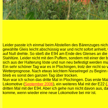
Leider passte ich einmal beim Abstellen des Bärenzuges nicht
gewählte Gleis leicht abschüssig war und nicht sofort anhiel
auf Null drehte. So stieß die E94 am Ende des Gleises an die
Stahltüre. Leider nicht mit den Puffern, sondern mit einer der
sich aus der Halterung löste und nun neu befestigt werden mu
Ein sehr schöner Tag war es in Plochingen, trotz der nicht so v
Wetterprognose. Nach etwas leichtem Nieselregel zu Beginn (
blieb es sonst den ganzen Tag über trocken.
Nun war ich schon das dritte Mal in Plochingen. Das erste Mal
Lokomotive (
September 2006
), ein weiteres Mal mit der E22 (
dritten Mal mit der E94. Aber ich gehe nun nicht davon aus, da
komme, wenn wieder eine neue Lokomotive bei mir ist.