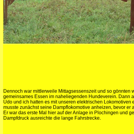
Dennoch war mittlerweile Mittagsessenszeit und so gönnten w
gemeinsames Essen im naheliegenden Hundeverein. Dann abe
Udo und ich hatten es mit unseren elektrischen Lokomotiven 
musste zunächst seine Dampflokomotive anheizen, bevor er a
Er war das erste Mal hier auf der Anlage in Plochingen und g
Dampfdruck ausreichte die lange Fahrstrecke.