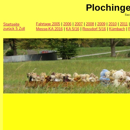
Ploching
Sac
Fahrtage 2005
|
2006
|
2007
|
2008
|
2009
|
2010
|
2011
Startseite
zurück 5 Zoll
Messe-KA 2016
|
KA 5/16
|
Rossdorf 5/16
|
Kürnbach
|