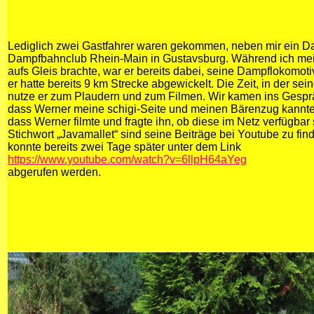
Lediglich zwei Gastfahrer waren gekommen, neben mir ein 
Dampfbahnclub Rhein-Main in Gustavsburg. Während ich m
aufs Gleis brachte, war er bereits dabei, seine Dampflokomot
er hatte bereits 9 km Strecke abgewickelt. Die Zeit, in der se
nutze er zum Plaudern und zum Filmen. Wir kamen ins Gesprä
dass Werner meine schigi-Seite und meinen Bärenzug kannte.
dass Werner filmte und fragte ihn, ob diese im Netz verfügbar
Stichwort „Javamallet“ sind seine Beiträge bei Youtube zu fin
konnte bereits zwei Tage später unter dem Link
https://www.youtube.com/watch?v=6llpH64aYeg
abgerufen werden.