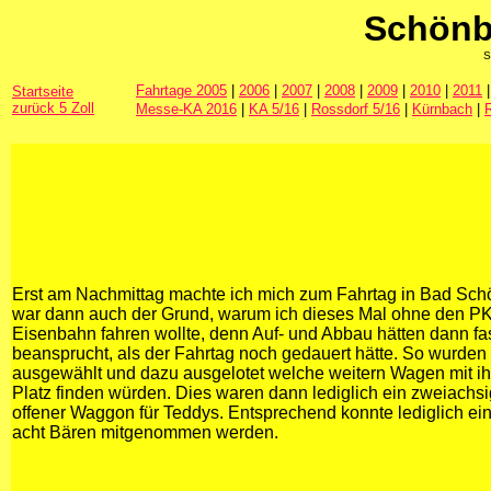
Schönb
S
Fahrtage 2005
|
2006
|
2007
|
2008
|
2009
|
2010
|
2011
Startseite
zurück 5 Zoll
Messe-KA 2016
|
KA 5/16
|
Rossdorf 5/16
|
Kürnbach
|
Erst am Nachmittag machte ich mich zum Fahrtag in Bad Sch
war dann auch der Grund, warum ich dieses Mal ohne den P
Eisenbahn fahren wollte, denn Auf- und Abbau hätten dann fas
beansprucht, als der Fahrtag noch gedauert hätte. So wurden 
ausgewählt und dazu ausgelotet welche weitern Wagen mit ih
Platz finden würden. Dies waren dann lediglich ein zweiachs
offener Waggon für Teddys. Entsprechend konnte lediglich ei
acht Bären mitgenommen werden.