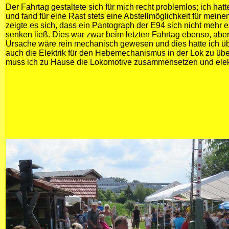
Der Fahrtag gestaltete sich für mich recht problemlos; ich hat
und fand für eine Rast stets eine Abstellmöglichkeit für meine
zeigte es sich, dass ein Pantograph der E94 sich nicht mehr 
senken ließ. Dies war zwar beim letzten Fahrtag ebenso, aber
Ursache wäre rein mechanisch gewesen und dies hatte ich übe
auch die Elektrik für den Hebemechanismus in der Lok zu übe
muss ich zu Hause die Lokomotive zusammensetzen und elekt