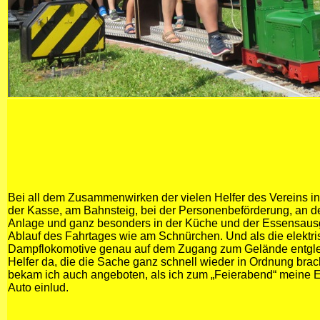
Bei all dem Zusammenwirken der vielen Helfer des Vereins 
der Kasse, am Bahnsteig, bei der Personenbeförderung, an d
Anlage und ganz besonders in der Küche und der Essensausg
Ablauf des Fahrtages wie am Schnürchen. Und als die elektr
Dampflokomotive genau auf dem Zugang zum Gelände entglei
Helfer da, die die Sache ganz schnell wieder in Ordnung brac
bekam ich auch angeboten, als ich zum „Feierabend“ meine 
Auto einlud.